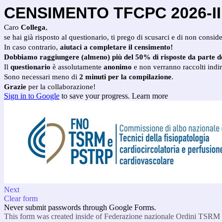
CENSIMENTO TFCPC 2026-II
Caro
Collega
,
se hai già risposto al questionario, ti prego di scusarci e di non conside
In caso contrario,
aiutaci a completare il censimento!
Dobbiamo raggiungere (almeno) più del 50% di risposte da parte del t
Il
questionario
è assolutamente
anonimo
e non verranno raccolti indi
Sono necessari meno di
2 minuti per la compilazione
.
Grazie
per la collaborazione!
Sign in to Google
to save your progress.
Learn more
Next
Clear form
Never submit passwords through Google Forms.
This form was created inside of Federazione nazionale Ordini TSR