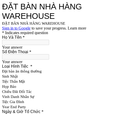
ĐẶT BÀN NHÀ HÀNG
WAREHOUSE
ĐẶT BÀN NHÀ HÀNG WAREHOUSE
Sign in to Google
to save your progress.
Learn more
* Indicates required question
Họ Và Tên
*
Your answer
Số Điện Thoại
*
Your answer
Loại Hình Tiệc
*
Đặt bàn ăn thông thường
Sinh Nhật
Tiệc Thân Mật
Họp Báo
Chiêu Đãi Đối Tác
Vinh Danh Nhân Sự
Tiệc Gia Đình
Year End Party
Ngày & Giờ Tổ Chức
*