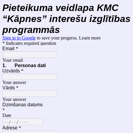
Pieteikuma veidlapa KMC
“Kāpnes” interešu izglītības
programmās
Sign in to Google
to save your progress.
Learn more
* Indicates required question
Email
*
Your email
1.
Personas dati
Uzvārds
*
Your answer
Vārds
*
Your answer
Dzimšanas datums
*
Date
Adrese
*