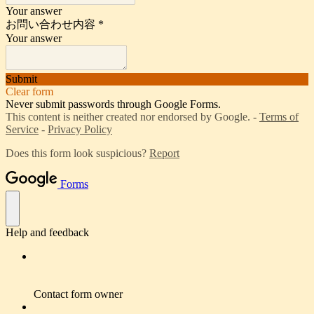
Your answer
お問い合わせ内容
*
Your answer
Submit
Clear form
Never submit passwords through Google Forms.
This content is neither created nor endorsed by Google. -
Terms of
Service
-
Privacy Policy
Does this form look suspicious?
Report
Forms
Help and feedback
Contact form owner