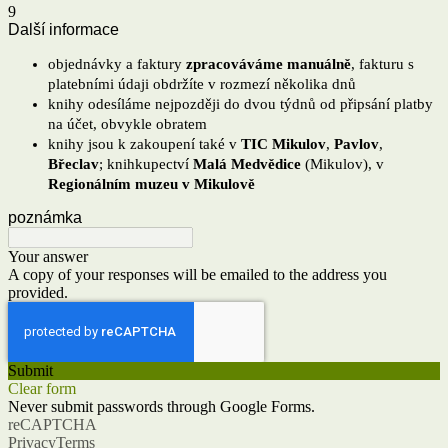
9
Další informace
objednávky a faktury
zpracováváme manuálně
, fakturu s
platebními údaji obdržíte v rozmezí několika dnů
knihy odesíláme nejpozději do dvou týdnů od připsání platby
na účet, obvykle obratem
knihy jsou k zakoupení také v
TIC Mikulov
,
Pavlov
,
Břeclav
; knihkupectví
Malá Medvědice
(Mikulov), v
Regionálním muzeu v Mikulově
poznámka
Your answer
A copy of your responses will be emailed to the address you
provided.
Submit
Clear form
Never submit passwords through Google Forms.
reCAPTCHA
Privacy
Terms