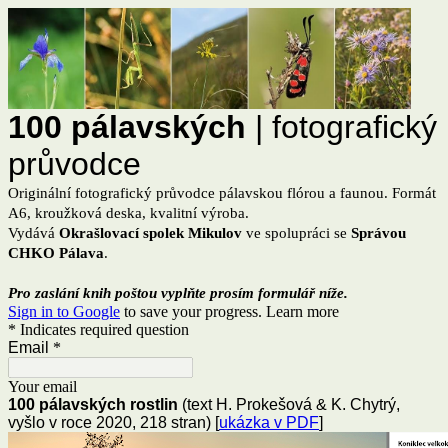
100 pálavských
| fotografický
průvodce
Originální fotografický průvodce pálavskou flórou a faunou. Formát
A6, kroužková deska, kvalitní výroba.
Vydává
Okrašlovací spolek Mikulov
ve spolupráci se
Správou
CHKO Pálava
.
Pro zaslání knih poštou vyplňte prosím formulář níže.
Sign in to Google
to save your progress.
Learn more
* Indicates required question
Email
*
Your email
100 pálavských rostlin
(text H. Prokešová & K. Chytrý,
vyšlo v roce 2020, 218 stran) [
ukázka v PDF
]