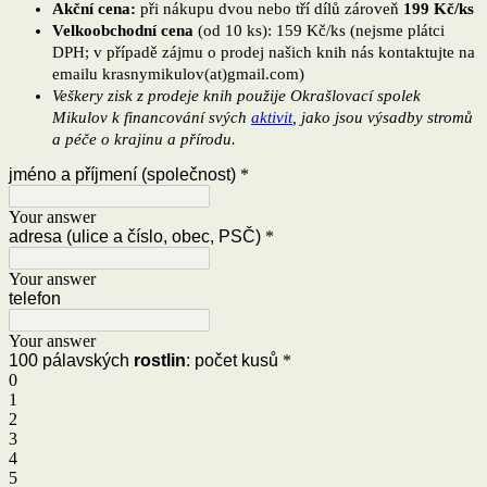
Akční cena:
při nákupu dvou nebo tří dílů zároveň
199 Kč/ks
Velkoobchodní cena
(od 10 ks): 159 Kč/ks (nejsme plátci
DPH; v případě zájmu o prodej našich knih nás kontaktujte na
emailu krasnymikulov(at)gmail.com)
Veškery zisk z prodeje knih použije Okrašlovací spolek
Mikulov k financování svých
aktivit
, jako jsou výsadby stromů
a péče o krajinu a přírodu.
jméno a příjmení (společnost)
*
Your answer
adresa (ulice a číslo, obec, PSČ)
*
Your answer
telefon
Your answer
100 pálavských
rostlin
: počet kusů
*
0
1
2
3
4
5