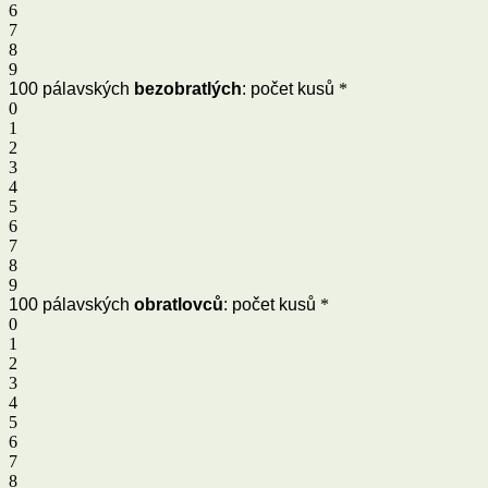
6
7
8
9
100 pálavských
bezobratlých
: počet kusů
*
0
1
2
3
4
5
6
7
8
9
100 pálavských
obratlovců
: počet kusů
*
0
1
2
3
4
5
6
7
8