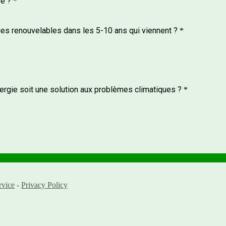
re ?
*
gies renouvelables dans les 5-10 ans qui viennent ?
*
rgie soit une solution aux problèmes climatiques ?
*
rvice
-
Privacy Policy