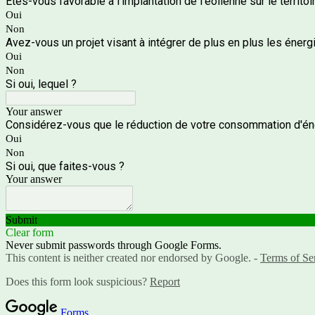
Êtes-vous favorable à l'implantation de l'éolienne sur le territoi
Oui
Non
Avez-vous un projet visant à intégrer de plus en plus les éner
Oui
Non
Si oui, lequel ?
Your answer
Considérez-vous que le réduction de votre consommation d'éne
Oui
Non
Si oui, que faites-vous ?
Your answer
Submit
Clear form
Never submit passwords through Google Forms.
This content is neither created nor endorsed by Google. -
Terms of Se
Does this form look suspicious?
Report
Forms