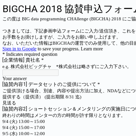
BIGCHA 2018 協賛申込フォー
この度は BIG data programming CHAllenge (BIGCH
つきましては、下記参画申込フォームにご入力/送信頂き、これ
お手数をお掛けしますが、ご入力をお願い申し上げます。
なお、いただいた情報はBIGCHAの運営でのみ使用して、他の
Sign in to Google
to save your progress.
Learn more
* Indicates required question
[企業情報] 貴社名
*
e.g. 株式会社ビッグチャ *株式会社は略さずにご入力下さい。
Your answer
[協賛内容1] データセットのご提供について
*
ご提供頂ける場合、別途、内容や提出方法に加え、NDAなどに
提供する（提供済） (提出期限 8/31 迄)
見送る
[協賛内容2] ショートセッション＆メンタリングの実施日に
終わりの時間はメンターの方の時間が許す限りとなります。
9/4 (火) 13:00～15:00
9/4 (火) 15:00～17:00
9/5 (水) 10:00～12:00