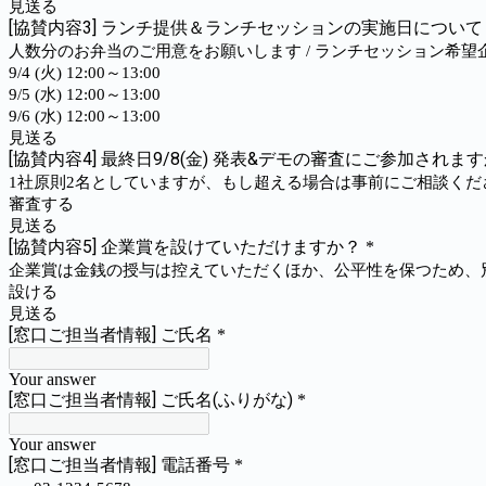
見送る
[協賛内容3] ランチ提供＆ランチセッションの実施日につい
人数分のお弁当のご用意をお願いします / ランチセッション希望
9/4 (火) 12:00～13:00
9/5 (水) 12:00～13:00
9/6 (水) 12:00～13:00
見送る
[協賛内容4] 最終日9/8(金) 発表&デモの審査にご参加されま
1社原則2名としていますが、もし超える場合は事前にご相談くだ
審査する
見送る
[協賛内容5] 企業賞を設けていただけますか？
*
企業賞は金銭の授与は控えていただくほか、公平性を保つため、
設ける
見送る
[窓口ご担当者情報] ご氏名
*
Your answer
[窓口ご担当者情報] ご氏名(ふりがな)
*
Your answer
[窓口ご担当者情報] 電話番号
*