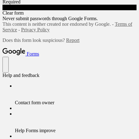
Required
Submit
Clear form
Never submit passwords through Google Forms.
This content is neither created nor endorsed by Google. -
Terms of
Service
-
Privacy Policy
Does this form look suspicious?
Report
Forms
Help and feedback
Contact form owner
Help Forms improve