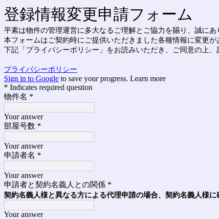
登録情報変更申請フォーム
平素は物件の管理運営に多大なるご理解とご協力を賜り、誠にあ
本フォームはご契約時にご提供いただきました各種情報に変更が
下記「プライバシーポリシー」をお読みいただき、ご同意の上、
プライバシーポリシー
Sign in to Google
to save your progress.
Learn more
* Indicates required question
物件名
*
Your answer
部屋号数
*
Your answer
申請者名
*
Your answer
申請者と契約名義人との関係
*
契約名義人様と異なる方による代理申請の場合、契約名義人様に
Your answer