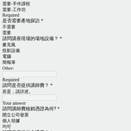
需要-手作課程
需要-工作坊
Required
是否需要產地探訪
*
不需要
需要
請問講座現場的場地設備？
*
麥克風
投影設備
電腦
簡報筆
Other:
Required
請問是否提供講師費？
*
若是，請詳述。
Your answer
請問講師費核銷憑證為何?
*
開立公司發票
個人領據
均可