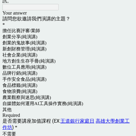
訊。
Your answer
請問您欲邀請我們演講的主題？
*
擔任比賽評審/業師
創業分享(純演講)
創業的鬼故事(純演講)
新創財務管理(純演講)
社會企業(純演講)
地方創生生存手冊(純演講)
數位工具應用(純演講)
品牌行銷(純演講)
手作安全食品(純演講)
食品標籤(純演講)
食物浪費(純演講)
農業觀察與迷思(純演講)
自媒體如何運用AI工具操作實務(純演講)
其他
Required
是否需要講座加值課程 (EX:
王道銀行家庭日
高雄大學創業工
作坊
)
*
不需要