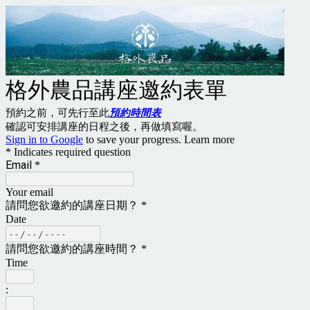
格外農品講座邀約表單
預約之前，可先行至此
預約時間表
確認可安排講座的日程之後，再做填寫喔。
Sign in to Google
to save your progress.
Learn more
* Indicates required question
Email
*
Your email
請問您欲邀約的講座日期？
*
Date
請問您欲邀約的講座時間？
*
Time
: