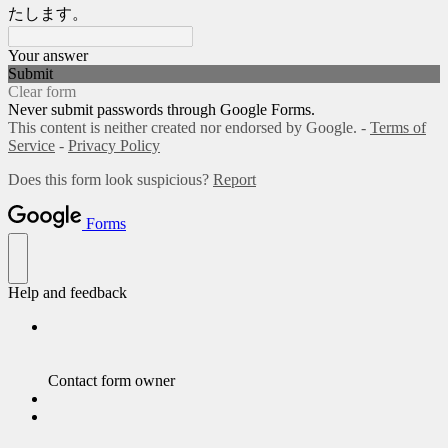
たします。
Your answer
Submit
Clear form
Never submit passwords through Google Forms.
This content is neither created nor endorsed by Google. -
Terms of
Service
-
Privacy Policy
Does this form look suspicious?
Report
Forms
Help and feedback
Contact form owner