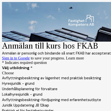
Anmälan till kurs hos FKAB
Anmälan är personlig och bindande så snart FKAB har accepterat an
Sign in to Google
to save your progress.
Learn more
* Indicates required question
Välj utbildning
*
Choose
Avflyttningsbesiktning av lägenhet med praktisk besiktning
Hyresjuridik - grund
Underhållsplanering för förvaltare
Lokalhyresjuridik - grund
Avflyttningsbesiktning-fördjupning med erfarenhetsutbyte
Juridik Uppdatering JB 12kap
Praktisk el för fastighetsvärdar