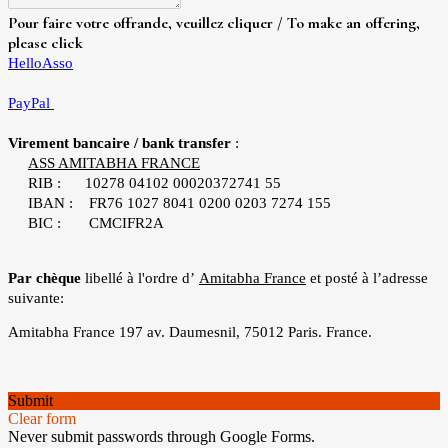
Pour faire votre offrande, veuillez cliquer / To make an offering,
please click
HelloAsso
PayPal
Virement bancaire / bank transfer
:
ASS AMITABHA FRANCE
RIB :
10278 04102
00020372741 55
IBAN : FR76
1027 8041 0200 0203
7274 155
BIC : CMCIFR2A
Par chèque
libellé à l'ordre d’
Amitabha France
et posté à l’adresse
suivante:
Amitabha France 197 av. Daumesnil, 75012 Paris. France.
Submit
Clear form
Never submit passwords through Google Forms.