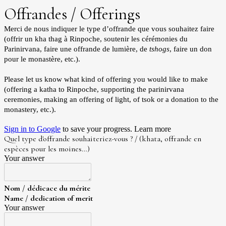
Offrandes / Offerings
Merci de nous indiquer le type d’offrande que vous souhaitez faire
(offrir un kha thag à Rinpoche, soutenir les cérémonies du
Parinirvana, faire une offrande de lumière, de
tshogs
, faire un don
pour le monastère, etc.).
Please let us know what kind of offering you would like to make
(offering a katha to Rinpoche, supporting the parinirvana
ceremonies, making an offering of light, of tsok or a donation to the
monastery, etc.).
Sign in to Google
to save your progress.
Learn more
Quel type d'offrande souhaiteriez-vous ? / (khata, offrande en
espèces pour les moines…)
Your answer
Nom / dédicace du mérite
Name / dedication of merit
Your answer