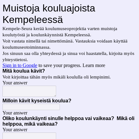
Muistoja kouluajoista
Kempeleessä
Kempele-Seura kerää koulumuseoprojektia varten muistoja
koulutyöstä ja koulunkäynnistä Kempeleessä.
Voit vastata nimellä tai nimettömänä. Vastauksia voidaan käyttää
koulumuseotoiminnassa.
Jos sinuun saa olla yhteydessä ja sinua voi haastatella, kirjoita myös
yhteystietosi.
Sign in to Google
to save your progress.
Learn more
Mitä koulua kävit?
Voit kirjoittaa tähän myös mikäli koululla oli lempinimi.
Your answer
Milloin kävit kyseistä koulua?
Your answer
Oliko koulunkäynti sinulle helppoa vai vaikeaa? Mikä oli
helppoa, mikä vaikeaa?
Your answer