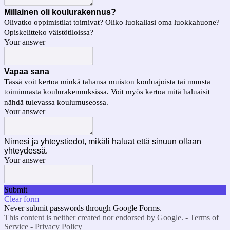
Millainen oli koulurakennus?
Olivatko oppimistilat toimivat? Oliko luokallasi oma luokkahuone?
Opiskelitteko väistötiloissa?
Your answer
Vapaa sana
Tässä voit kertoa minkä tahansa muiston kouluajoista tai muusta
toiminnasta koulurakennuksissa. Voit myös kertoa mitä haluaisit
nähdä tulevassa koulumuseossa.
Your answer
Nimesi ja yhteystiedot, mikäli haluat että sinuun ollaan
yhteydessä.
Your answer
Submit
Clear form
Never submit passwords through Google Forms.
This content is neither created nor endorsed by Google. -
Terms of
Service
-
Privacy Policy