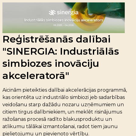
Reģistrēšanās dalībai
"SINERGIA: In
dustriālās
simbiozes inovāciju
akceleratorā"
Aicinām pieteikties dalībai akcelerācijas programmā,
kas orientēta uz industriālo simbiozi jeb sadarbības
veidošanu starp dažādu nozaru uzņēmumiem un
citiem tirgus dalībniekiem,
un meklēt risinājumus
ražošanas procesā radīto blakusproduktu un
atlikumu tālākai izmantošanai, radot tiem jaunu
pielietojumu un pievienoto vērtību.