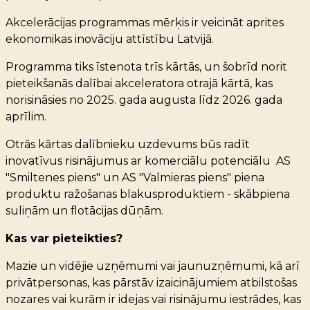
Akcelerācijas programmas mērķis ir veicināt aprites
ekonomikas inovāciju attīstību Latvijā.
Programma tiks īstenota trīs kārtās, un šobrīd norit
pieteikšanās dalībai akceleratora otrajā kārtā, kas
norisināsies no 2025. gada augusta līdz 2026. gada
aprīlim.
Otrās kārtas dalībnieku uzdevums būs radīt
inovatīvus risinājumus ar komerciālu potenciālu
AS
"Smiltenes piens" un AS "Valmieras piens" piena
produktu ražošanas blakusproduktiem -
skābpiena
suliņām un
flotācijas dūņām.
Kas var pieteikties?
Mazie un vidējie uzņēmumi vai jaunuzņēmumi, kā arī
privātpersonas, kas pārstāv izaicinājumiem atbilstošas
nozares vai kurām ir idejas vai risinājumu iestrādes, kas