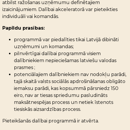
atbilst ražošanas uzņēmumu definētajiem
izaicinājumiem. Dalībai akceleratorā var pieteikties
individuāli vai komandās.
Papildu prasības:
programmā var piedalīties tikai Latvijā
d
i
binā
ti
uzņēmumi un komandas;
pilnvērtīgai dalībai programmā visiem
dalībniekiem nepieciešamas latviešu valodas
prasmes
;
potenciālajiem dalībniekiem nav nodokļu parādi,
tajā skaitā valsts sociālās apdrošināšanas obligāto
iemaksu parādi, kas kopsummā pārsniedz 150
eiro, nav ar tiesas spriedumu pasludināts
maksātnespējas process un netiek īstenots
tiesiskās aizsardzības process.
Pieteikšanās dalībai programmā ir atvērta.