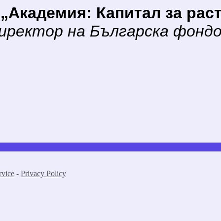
а
„Академия: Капитал за рас
иректор на Българска фондо
rvice
-
Privacy Policy