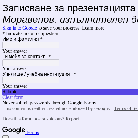
Записване за презентацият
Моравенов, изпълнителен д
Sign in to Google
to save your progress.
Learn more
* Indicates required question
Име и фамилия
*
Your answer
Имейл за контакт
*
Your answer
Училище / учебна институция
*
Your answer
Submit
Clear form
Never submit passwords through Google Forms.
This content is neither created nor endorsed by Google. -
Terms of Se
Does this form look suspicious?
Report
Forms