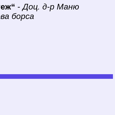
теж“
-
Доц. д-р Маню
ва борса