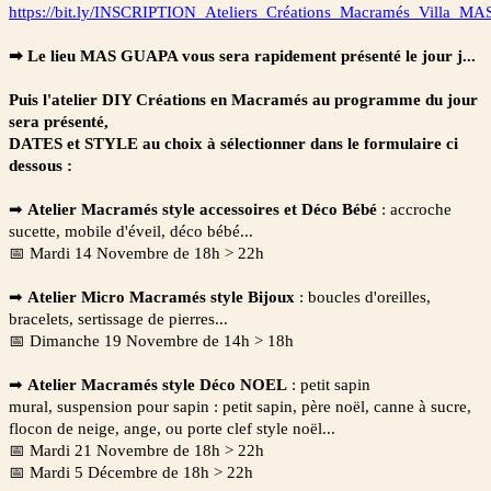
https://bit.ly/INSCRIPTION_Ateliers_Créations_Macramés_Villa
➡ Le lieu MAS GUAPA vous sera rapidement présenté le jour j...
Puis l'atelier DIY Créations en Macramés au programme du jour
sera présenté,
DATES et STYLE au choix à
sélectionner
dans le formulaire ci
dessous :
➡
Atelier Macramés style accessoires et Déco Bébé
:
accroche
sucette, mobile d'éveil, déco bébé...
📅 Mardi 14 Novembre de 18h > 22h
➡
Atelier Micro Macramés style Bijoux
:
boucles d'oreilles,
bracelets, sertissage de pierres...
📅
Dimanche 19 Novembre de 14h > 18h
➡
Atelier Macramés style Déco NOEL
:
petit sapin
mural,
suspension pour sapin : petit sapin, père
noël
, canne à sucre,
flocon de neige, ange, ou porte clef style
noël...
📅
Mardi 21 Novembre de 18h > 22h
📅
Mardi 5 Décembre de 18h > 22h