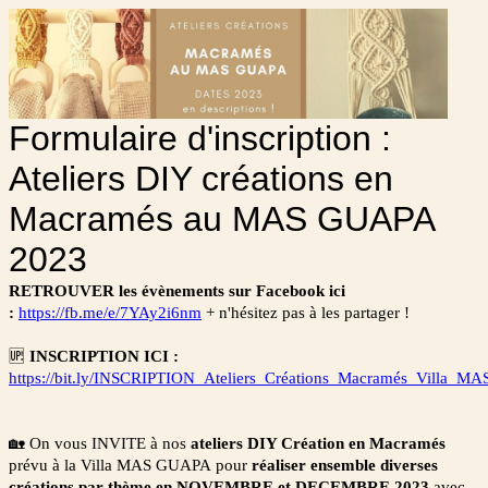
Formulaire d'inscription :
Ateliers DIY créations en
Macramés au MAS GUAPA
2023
RETROUVER les évènements sur Facebook ici
:
https://fb.me/e/7YAy2i6nm
+ n'hésitez pas à les partager !
🆙
INSCRIPTION ICI :
https://bit.ly/INSCRIPTION_Ateliers_Créations_Macramés_Villa
🏡 On vous INVITE à nos
ateliers DIY Création en Macramés
prévu à la Villa MAS GUAPA pour
réaliser
ensemble diverses
créations par thème en NOVEMBRE et DECEMBRE 2023
avec