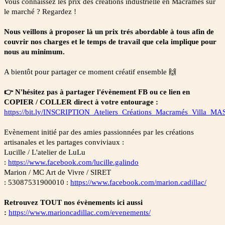
Vous connaissez les prix des créations industrielle en Macramés sur
le marché ? Regardez !
Nous veillons à proposer là un prix trés abordable à tous afin de
couvrir nos charges et le temps de travail que cela implique pour
nous au minimum.
A bientôt pour partager ce moment créatif ensemble
🙌
👉 N'hésitez pas à partager l'évènement FB ou ce lien en
COPIER / COLLER direct à votre entourage :
https://bit.ly/INSCRIPTION_Ateliers_Créations_Macramés_Villa
Evènement initié par des amies passionnées par les créations
artisanales et les partages conviviaux :
Lucille / L'atelier de LuLu
:
https://www.facebook.com/lucille.galindo
Marion / MC Art de Vivre /
S
IRET
: 53087531900010
:
https://www.facebook.com/marion.cadillac/
Retrouvez TOUT nos évènements ici aussi
:
https://www.marioncadillac.com/evenements/