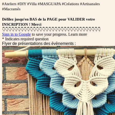
#Ateliers #DIY #Villa #MASGUAPA #Créations #Artisanales
#Macramés
Défilez jusqu'en BAS de la PAGE pour VALIDER votre
INSCRIPTION ! Merci
👇👇👇👇👇👇👇👇👇👇👇👇👇👇👇👇👇👇👇👇👇👇👇👇👇👇👇👇👇👇👇👇
Sign in to Google
to save your progress.
Learn more
* Indicates required question
Flyer de présentations des évènements :