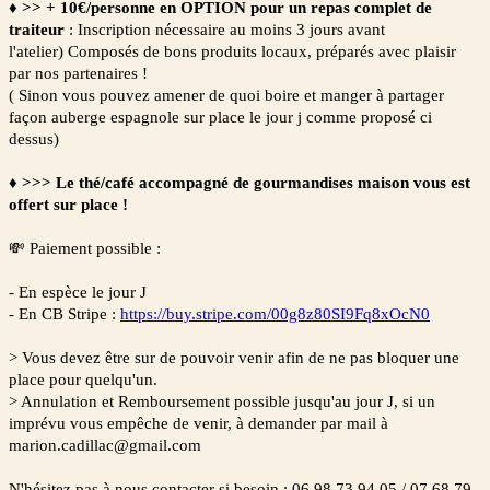
♦
>>
+ 10€/personne en OPTION pour un repas complet de
traiteur
: Inscription nécessaire au moins 3 jours avant
l'atelier)
Composés de bons produits locaux, préparés avec plaisir
par nos partenaires !
( Sinon vous pouvez amener de quoi boire et manger à partager
façon auberge espagnole sur place le jour j comme proposé ci
dessus)
♦
>>> Le thé/café accompagné de gourmandises maison vous est
offert sur place !
💸 Paiement possible :
- En espèce le jour J
- En CB Stripe :
https://buy.stripe.com/00g8z80SI9Fq8xOcN0
> Vous devez être sur de pouvoir venir afin de ne pas bloquer une
place pour quelqu'un.
> Annulation et Remboursement possible jusqu'au jour J, si un
imprévu vous empêche de venir, à demander par mail à
marion.cadillac@gmail.com
N'hésitez pas à nous contacter si besoin : 06 98 73 94 05 / 07 68 79