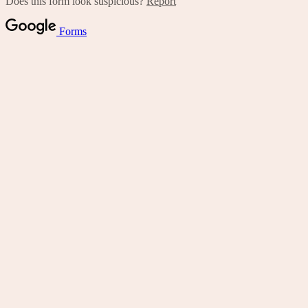
Does this form look suspicious?
Report
Forms