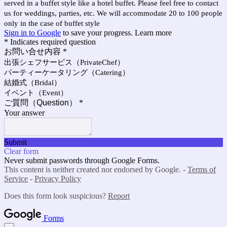
served in a buffet style like a hotel buffet. Please feel free to contact
us for weddings, parties, etc. We will accommodate 20 to 100 people
only in the case of buffet style
Sign in to Google
to save your progress.
Learn more
* Indicates required question
お問い合せ内容
*
出張シェフサービス（PrivateChef）
パーティーケータリング（Catering）
結婚式（Bridal）
イベント（Event）
ご質問（Question）
*
Your answer
Submit
Clear form
Never submit passwords through Google Forms.
This content is neither created nor endorsed by Google. -
Terms of
Service
-
Privacy Policy
Does this form look suspicious?
Report
Forms