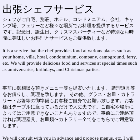
出張シェフサービス
シェフがご自宅、別荘、ホテル、コンドミニアム、会社、キャ
ンプ場、フェリーなど様々な場所でお料理を提供するサービス
です。記念日、誕生日、クリスマスパーティーなど特別なお時
間に美味しいお料理とサービスをご提供致します。
It is a service that the chef provides food at various places such as
your home, villa, hotel, condominium, company, campground, ferry,
etc. We will provide delicious food and services at special times such
as anniversaries, birthdays, and Christmas parties.
事前に御相談を頂きメニュー等を提案いたします。 調理道具等
をお借りし、調理を致します。 その他、グラス・お皿・カトラ
リー・お箸等の御準備もお客様ご自身でお願い致します。お客
様はテーブルに座っているだけで大丈夫です。ご自宅や場所に
よってはご用意できないこともありますので、事前にご連絡頂
ければ調理器具、お皿類〜カトラリー全てをこちらでご用意致
します。
We will consult with you in advance and propose menus, etc. I will