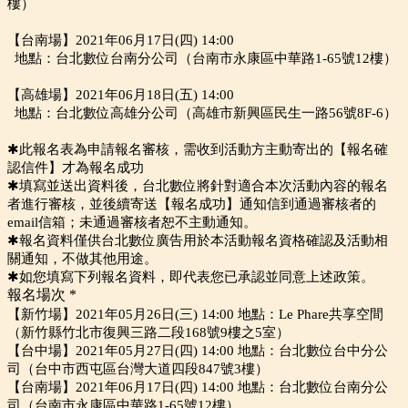
樓）
【台南場】2021年06月17日(四) 14:00
地點：台北數位台南分公司（台南市永康區中華路1-65號12樓）
【高雄場】2021年06月18日(五) 14:00
地點：台北數位高雄分公司（高雄市新興區民生一路56號8F-6）
✱此報名表為申請報名審核，需收到活動方主動寄出的【報名確
認信件】才為報名成功
✱填寫並送出資料後，台北數位將針對適合本次活動內容的報名
者進行審核，並後續寄送【報名成功】通知信到通過審核者的
email信箱；未通過審核者恕不主動通知。
✱報名資料僅供台北數位廣告用於本活動報名資格確認及活動相
關通知，不做其他用途。
✱如您填寫下列報名資料，即代表您已承認並同意上述政策。
報名場次
*
【新竹場】2021年05月26日(三) 14:00 地點：Le Phare共享空間
（新竹縣竹北市復興三路二段168號9樓之5室）
【台中場】2021年05月27日(四) 14:00 地點：台北數位台中分公
司（台中市西屯區台灣大道四段847號3樓）
【台南場】2021年06月17日(四) 14:00 地點：台北數位台南分公
司（台南市永康區中華路1-65號12樓）