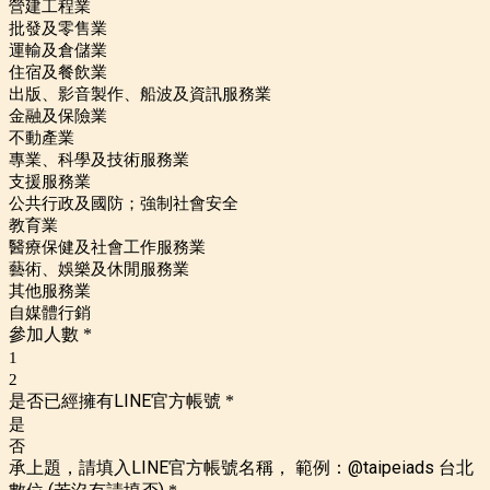
營建工程業
批發及零售業
運輸及倉儲業
住宿及餐飲業
出版、影音製作、船波及資訊服務業
金融及保險業
不動產業
專業、科學及技術服務業
支援服務業
公共行政及國防；強制社會安全
教育業
醫療保健及社會工作服務業
藝術、娛樂及休閒服務業
其他服務業
自媒體行銷
參加人數
*
1
2
是否已經擁有LINE官方帳號
*
是
否
承上題，請填入LINE官方帳號名稱， 範例：@taipeiads 台北