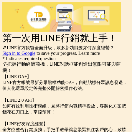
第一次用LINE行銷就上手！
🔎LINE官方帳號全面升級，眾多新功能要如何深度經營？
Sign in to Google
to save your progress.
Learn more
* Indicates required question
💡把握行動經濟商機，LINE對話框能創造出無限可能與商
機！
【LINE OA+】
LINE官方帳號最新分眾貼標功能OA+，自動貼標分眾訊息發送，
個人化選單設定等完整公開解密操作心法。
【LINE 2.0 API】
如何有效利用技術模組，且將行銷內容精準投放，客製化方案把
錢花在刀口上，掌控預算！
【LINE好友深度經營】
全方位整合行銷服務，手把手教學讓您緊緊抓住客戶的心，致勝