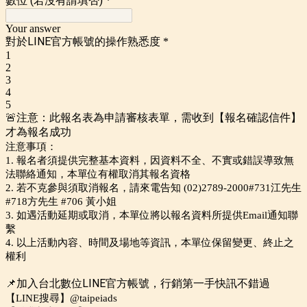
數位 (若沒有請填否)
*
Your answer
對於LINE官方帳號的操作熟悉度
*
1
2
3
4
5
🚨注意：此報名表為申請審核表單，需收到【報名確認信件】
才為報名成功
注意事項：
1. 報名者須提供完整基本資料，因資料不全、不實或錯誤導致無
法聯絡通知，本單位有權取消其報名資格
2. 若不克參與須取消報名，請來電告知 (02)2789-2000#731江先生
#718方先生 #706 黃小姐
3. 如遇活動延期或取消，本單位將以報名資料所提供Email通知聯
繫
4. 以上活動內容、時間及場地等資訊，本單位保留變更、終止之
權利
📌加入台北數位LINE官方帳號，行銷第一手快訊不錯過
【LINE搜尋】@taipeiads