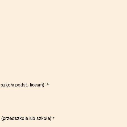
szkoła podst., liceum)
*
e (przedszkole lub szkoła)
*