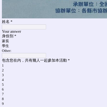
姓名
*
Your answer
身份別
*
家長
學生
Other:
包含您在內，共有幾人一起參加本活動
*
1
2
3
4
5
6
7
8
9