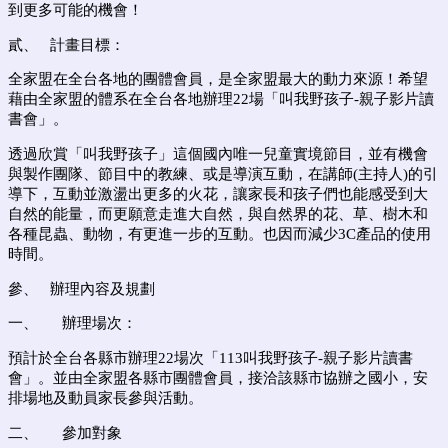
到更多可能的機會！
貳、 計畫目標：
全家盟在全台各地的團體會員，是全家盟最大的動力來源！希望
藉由全家盟的體系在全台各地辦理22場「叫我野孩子-親子影片讀
書會」。
透過欣賞「叫我野孩子」這個國內唯一兒童實境節目，並有機會
與製作團隊、節目中的教練、或是導演互動，在講師(主持人)的引
導下，互動並激盪出更多的火花，讓家長和孩子們也能感受到大
自然的能量，而更願意走進大自然，與自然界的花、草、樹木和
各種昆蟲、動物，有更進一步的互動。也因而減少3C產品的使用
時間。
參、
辦理內容及規劃
一、 辦理場次：
預計於全台各縣市辦理22場次「113叫我野孩子-親子影片讀書
會」。並由全家盟各縣市團體會員，接洽該縣市協辦之國小，安
排場地及動員家長參與活動。
二、 參加對象