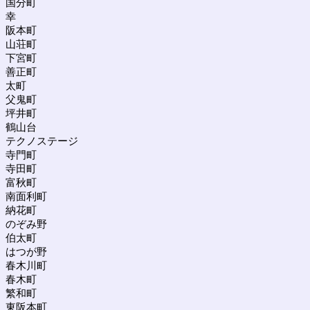
国分町
幸
阪本町
山荘町
下宮町
善正町
太町
父鬼町
坪井町
鶴山台
テクノステージ
寺門町
寺田町
富秋町
南面利町
納花町
のぞみ野
伯太町
はつが野
春木川町
春木町
繁和町
東阪本町