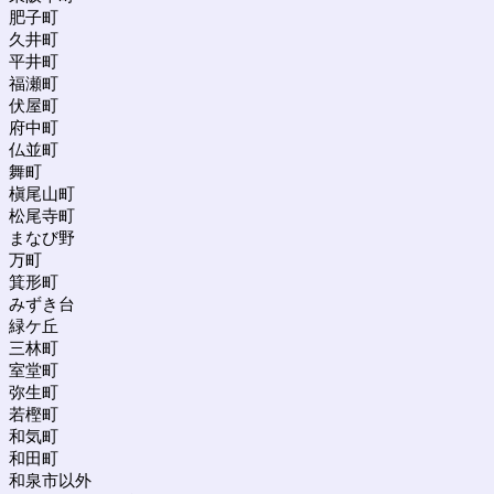
肥子町
久井町
平井町
福瀬町
伏屋町
府中町
仏並町
舞町
槇尾山町
松尾寺町
まなび野
万町
箕形町
みずき台
緑ケ丘
三林町
室堂町
弥生町
若樫町
和気町
和田町
和泉市以外