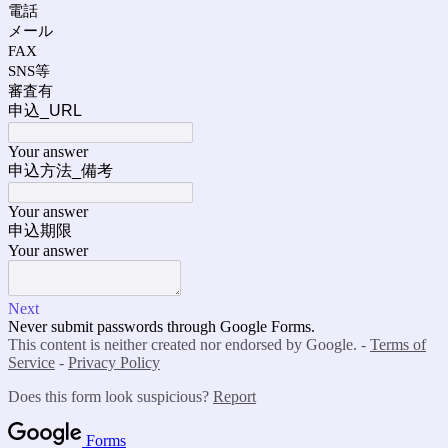
電話
メール
FAX
SNS等
審査有
申込_URL
Your answer
申込方法_備考
Your answer
申込期限
Your answer
Next
Never submit passwords through Google Forms.
This content is neither created nor endorsed by Google. -
Terms of
Service
-
Privacy Policy
Does this form look suspicious?
Report
Forms