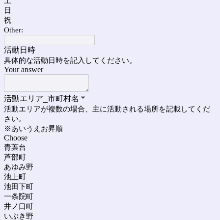
土
日
祝
Other:
活動日時
具体的な活動日時を記入してください。
Your answer
活動エリア_市町村名
*
活動エリアが複数の場合、主に活動される場所を記載してくだ
さい。
※あいうえお昇順
Choose
青葉台
芦部町
あゆみ野
池上町
池田下町
一条院町
井ノ口町
いぶき野