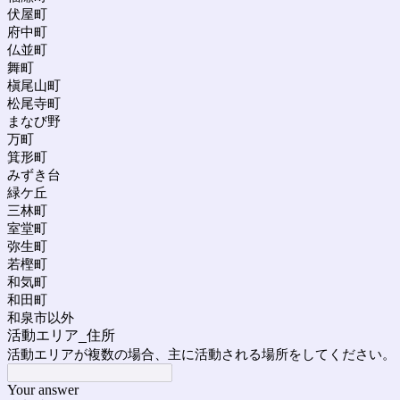
伏屋町
府中町
仏並町
舞町
槇尾山町
松尾寺町
まなび野
万町
箕形町
みずき台
緑ケ丘
三林町
室堂町
弥生町
若樫町
和気町
和田町
和泉市以外
活動エリア_住所
活動エリアが複数の場合、主に活動される場所をしてください。
Your answer