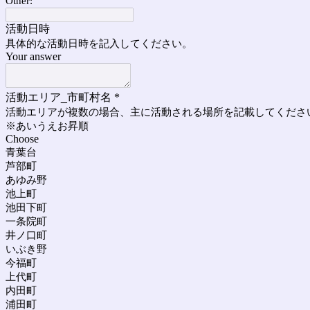
Other:
活動日時
具体的な活動日時を記入してください。
Your answer
活動エリア_市町村名
*
活動エリアが複数の場合、主に活動される場所を記載してくださ
※あいうえお昇順
Choose
青葉台
芦部町
あゆみ野
池上町
池田下町
一条院町
井ノ口町
いぶき野
今福町
上代町
内田町
浦田町