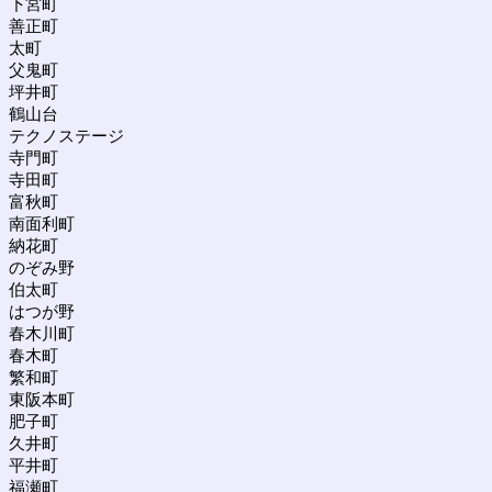
下宮町
善正町
太町
父鬼町
坪井町
鶴山台
テクノステージ
寺門町
寺田町
富秋町
南面利町
納花町
のぞみ野
伯太町
はつが野
春木川町
春木町
繁和町
東阪本町
肥子町
久井町
平井町
福瀬町