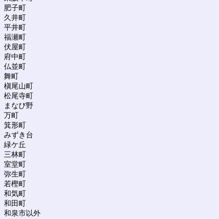
肥子町
久井町
平井町
福瀬町
伏屋町
府中町
仏並町
舞町
槇尾山町
松尾寺町
まなび野
万町
箕形町
みずき台
緑ケ丘
三林町
室堂町
弥生町
若樫町
和気町
和田町
和泉市以外