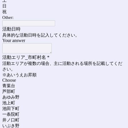
土
日
祝
Other:
活動日時
具体的な活動日時を記入してください。
Your answer
活動エリア_市町村名
*
活動エリアが複数の場合、主に活動される場所を記載してくだ
さい。
※あいうえお昇順
Choose
青葉台
芦部町
あゆみ野
池上町
池田下町
一条院町
井ノ口町
いぶき野