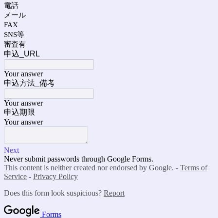
電話
メール
FAX
SNS等
審査有
申込_URL
Your answer
申込方法_備考
Your answer
申込期限
Your answer
Next
Never submit passwords through Google Forms.
This content is neither created nor endorsed by Google. -
Terms of
Service
-
Privacy Policy
Does this form look suspicious?
Report
Forms