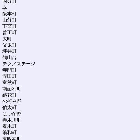
国分町
幸
阪本町
山荘町
下宮町
善正町
太町
父鬼町
坪井町
鶴山台
テクノステージ
寺門町
寺田町
富秋町
南面利町
納花町
のぞみ野
伯太町
はつが野
春木川町
春木町
繁和町
東阪本町