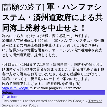
[請願の終了]
軍
・
ハンファシ
ステム
・
済
州道政府による共
同海上
発
射を中止せよ！
署名にご協力いただいた皆様に深く感謝申し上げます。
済州島の市民団体は4月20日、「軍・ハンファシステム・済州道
政府による共同海上発射を中止せよ」と題した記者会見を行
い、皆様からの貴重な署名を、オ・ヨンフン済州道知事を宛先
として済州道政府に提出しました。
4月13日から19日までの1週間（韓国時間）、国内外の個人およ
び団体から計883件の署名が集まりました。署名期間終了後も数
名の方から署名をお寄せいただき、心より感謝申し上げます。
詳細については、後日別のルートでご案内いたします。
改めて感謝申し上げます。 (自動翻訳を使用する)
Sign in to Google
to save your progress.
Learn more
Submit
Clear form
This content is neither created nor endorsed by Google. -
Terms of
Service
-
Privacy Policy