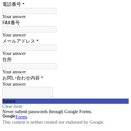
電話番号
*
Your answer
FAX番号
Your answer
メールアドレス
*
Your answer
住所
Your answer
お問い合わせ内容
*
Your answer
Submit
Clear form
Never submit passwords through Google Forms.
Forms
This content is neither created nor endorsed by Google.