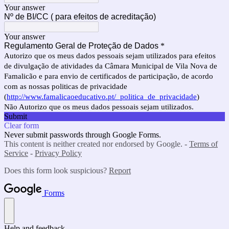
Your answer
Nº de BI/CC ( para efeitos de acreditação)
Your answer
Regulamento Geral de Proteção de Dados
*
Autorizo que os meus dados pessoais sejam utilizados para efeitos
de divulgação de atividades da Câmara Municipal de Vila Nova de
Famalicão e para envio de certificados de participação, de acordo
com as nossas politicas de privacidade
(
http://www.famalicaoeducativo.pt/_politica_de_privacidade
)
Não Autorizo que os meus dados pessoais sejam utilizados.
Submit
Clear form
Never submit passwords through Google Forms.
This content is neither created nor endorsed by Google. -
Terms of
Service
-
Privacy Policy
Does this form look suspicious?
Report
Forms
Help and feedback