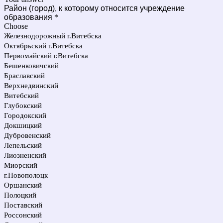
Район (город), к которому относится учреждение
образования
*
Choose
Железнодорожный г.Витебска
Октябрьский г.Витебска
Первомайский г.Витебска
Бешенковичский
Браславский
Верхнедвинский
Витебский
Глубокский
Городокский
Докшицкий
Дубровенский
Лепельский
Лиозненский
Миорский
г.Новополоцк
Оршанский
Полоцкий
Поставский
Россонский