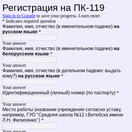
Регистрация на ПК-119
Sign in to Google
to save your progress.
Learn more
* Indicates required question
Фамилия, имя, отчество (в именительном падеже)
на
русском языке
*
Your answer
Фамилия, имя, отчество (в именительном падеже)
на
белорусском языке
*
Your answer
Фамилия, имя, отчество (в дательном падеже: выдать
кому?)
на русском языке
*
Your answer
Идентификационный (личный) номер (по паспорту)
*
Your answer
Место работы (название учреждения согласно уставу,
например, ГУО "Средняя школа №12 г.Витебска имени
Л.Н. Филипенко")
*
Your answer