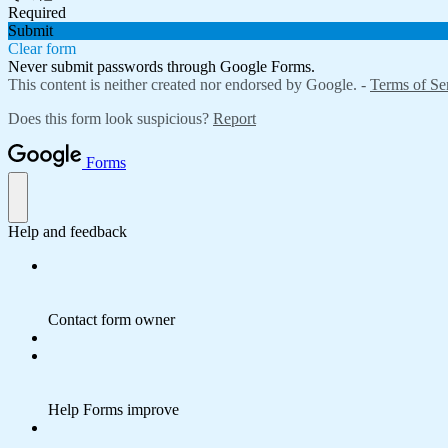
Required
Submit
Clear form
Never submit passwords through Google Forms.
This content is neither created nor endorsed by Google. -
Terms of Se
Does this form look suspicious?
Report
Forms
Help and feedback
Contact form owner
Help Forms improve