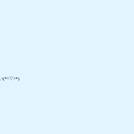
*^▽^*)