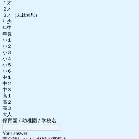
１才
２才
３才（未就園児）
年少
年中
年長
小１
小２
小３
小４
小５
小６
中１
中２
中３
高１
高２
高３
大人
保育園 / 幼稚園 / 学校名
Your answer