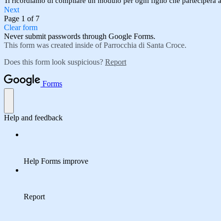
Ti ricordiamo di compilare un modulo per ogni figlio che parteciperà a
Next
Page 1 of 7
Clear form
Never submit passwords through Google Forms.
This form was created inside of Parrocchia di Santa Croce.
Does this form look suspicious?
Report
Forms
Help and feedback
Help Forms improve
Report