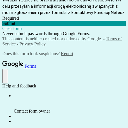
Wyrażam zgodę na przetwarzanie moich danych osobowych w
celu przesyłania informacji drogą elektroniczną związanych z
moim zgłoszeniem przez formularz kontaktowy Fundacji Nefesz.
Required
Submit
Clear form
Never submit passwords through Google Forms.
This content is neither created nor endorsed by Google. -
Terms of
Service
-
Privacy Policy
Does this form look suspicious?
Report
Forms
Help and feedback
Contact form owner