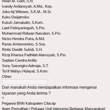
Irwan M. Gani, S.H.
Ivandy Ardiansyah, A.Md., Kep.
Joko Aji Wibowo, S.K.M., M.Si.
Koko Dwijatmiko
Kukuh Jamaludin, S.Kom.
Laeli Febriyaningsih, S.Psi.
Muhammad Ridwan Nasution, S.Psi.
Nicko Hendra Putra, A.Md.
Raras Ambororetno, S.Sos.
Rintis Dwidik Sukidi, S.H.
Rizqi Khansa Fadhilah Alamsyah, S.Psi.
Septian Candra Ardito
Sony Sasongko Admaja, S.T.
Ta'rif Wahyu Hidayat, S.Kom.
Other:
Dari manakah Anda mendapatkan informasi mengenai
layanan yang Anda terima ?
*
Pegawai BNN Kabupaten Cilacap
Agen Pemulihan / Petugas Unit Intervensi Berbasis Masyarakart