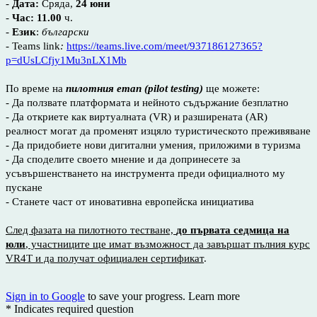
-
Дата:
Сряда,
24 юни
-
Час: 11.00
ч.
-
Език
:
български
-
Teams link
:
https://teams.live.com/meet/937186127365?
p=dUsLCfjy1Mu3nLX1Mb
По време на
пилотния етап (pilot testing)
ще можете:
- Да ползвате платформата и нейното съдържание безплатно
- Да откриете как виртуалната (VR) и разширената (AR)
реалност могат да променят изцяло туристическото преживяване
- Да придобиете нови дигитални умения, приложими в туризма
- Да споделите своето мнение и да допринесете за
усъвършенстването на инструмента преди официалното му
пускане
- Станете част от иновативна европейска инициатива
След фазата на пилотното тестване,
до първата седмица на
юли
, участниците ще имат възможност да завършат пълния курс
VR4T и да получат официален сертификат
.
Sign in to Google
to save your progress.
Learn more
* Indicates required question