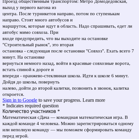
Проезд общественным транспортом: Метро Домодедовская,
выход у первого вагона из
центра. После турникетов направо, потом по ступенькам
направо. Стоят много автобусов и
маршруток, которые идут в область. Надо спрашивать, едет ли
автобус мимо совхоза. При
входе предупредить, что вы выходите на остановке
"Строительный рынок", это вторая
остановка - следующая после остановки "Совхоз". Ехать всего 7
минут. На остановке
вернуться немного назад, войти в красивые совхозные ворота,
встать спиной к дороге и
впереди - оранжево-стеклянная школа. Идти к школе 6 минут.
Дойдя до школы, повернуть
налево, дойти до второй калитки, позвонить в звонок, калитка
откроется.
Sign in to Google
to save your progress.
Learn more
* Indicates required question
Количество участников
*
Математическая сДача — командная математическая игра. В
каждой команде 4 человека. Можно зарегистрироваться одному
или неполную команду — мы поможем сформировать команду
перед игрой.