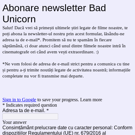
Abonare newsletter Bad
Unicorn
Salut! Dacă vrei să primești ultimele știri legate de filme noastre, te
poți abona la newsletter-ul nostru prin acest formular, lăsându-ne
adresa ta de e-mail*. Promitem să nu te spamăm în fiecare
săptămână, ci doar atunci când unul dintre filmele noastre intră în
cinematografe ori când avem vești extraordinare. :)
*Ne vom folosi de adresa de e-mail strict pentru a comunica cu tine
și pentru a-ți trimite noutăți legate de activitatea noastră; informațiile
completate nu vor fi transmise mai departe.
Sign in to Google
to save your progress.
Learn more
* Indicates required question
Adresa ta de e-mail.
*
Your answer
Consimțământ prelucrare date cu caracter personal: Conform
dispozițiilor Regulamentului (UE) nr. 679/2016 al