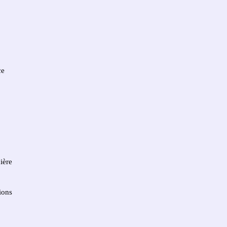
ce
ière
ions