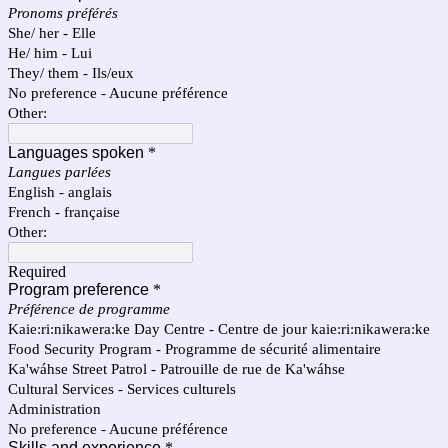
Pronoms préférés
She/ her - Elle
He/ him - Lui
They/ them - Ils/eux
No preference - Aucune préférence
Other:
Languages spoken
*
Langues parlées
English - anglais
French - française
Other:
Required
Program preference
*
Préférence de programme
Kaie:ri:nikawera:ke Day Centre - Centre de jour kaie:ri:nikawera:ke
Food Security Program - Programme de sécurité alimentaire
Ka'wáhse Street Patrol - Patrouille de rue de Ka'wáhse
Cultural Services - Services culturels
Administration
No preference - Aucune préférence
Skills and experience
*