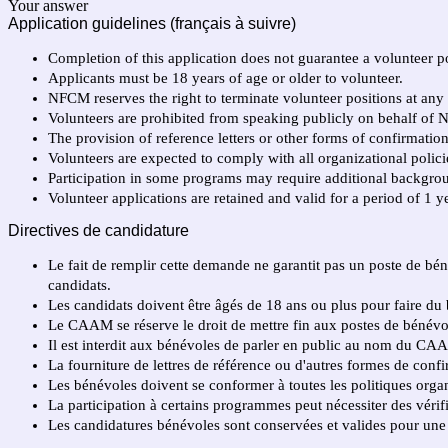
Your answer
Application guidelines (français à suivre)
Completion of this application does not guarantee a volunteer p
Applicants must be 18 years of age or older to volunteer.
NFCM reserves the right to terminate volunteer positions at any 
Volunteers are prohibited from speaking publicly on behalf of
The provision of reference letters or other forms of confirmati
Volunteers are expected to comply with all organizational policie
Participation in some programs may require additional backgrou
Volunteer applications are retained and valid for a period of 1 y
Directives de candidature
Le fait de remplir cette demande ne garantit pas un poste de bé
candidats.
Les candidats doivent être âgés de 18 ans ou plus pour faire du
Le CAAM se réserve le droit de mettre fin aux postes de bénévo
Il est interdit aux bénévoles de parler en public au nom du CAA
La fourniture de lettres de référence ou d'autres formes de confi
Les bénévoles doivent se conformer à toutes les politiques organis
La participation à certains programmes peut nécessiter des véri
Les candidatures bénévoles sont conservées et valides pour une