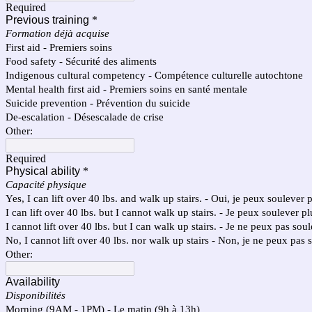
Required
Previous training
*
Formation déjà acquise
First aid - Premiers soins
Food safety - Sécurité des aliments
Indigenous cultural competency - Compétence culturelle autochtone
Mental health first aid - Premiers soins en santé mentale
Suicide prevention - Prévention du suicide
De-escalation - Désescalade de crise
Other:
Required
Physical ability
*
Capacité physique
Yes, I can lift over 40 lbs. and walk up stairs. - Oui, je peux soulever p
I can lift over 40 lbs. but I cannot walk up stairs. - Je peux soulever p
I cannot lift over 40 lbs. but I can walk up stairs. - Je ne peux pas sou
No, I cannot lift over 40 lbs. nor walk up stairs - Non, je ne peux pas s
Other:
Availability
Disponibilités
Morning (9AM - 1PM) - Le matin (9h à 13h)