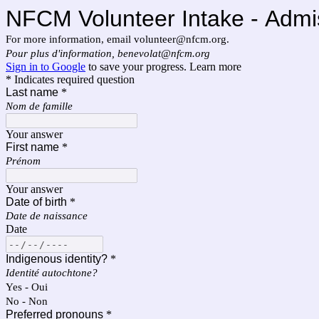
NFCM Volunteer Intake - Adm
For more information, email volunteer@nfcm.org.
Pour plus d'information, benevolat@nfcm.org
Sign in to Google
to save your progress.
Learn more
* Indicates required question
Last name
*
Nom de famille
Your answer
First name
*
Prénom
Your answer
Date of birth
*
Date de naissance
Date
Indigenous identity?
*
Identité autochtone?
Yes - Oui
No - Non
Preferred pronouns
*