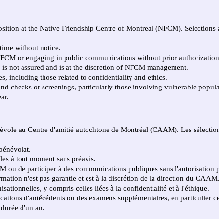
osition at the Native Friendship Centre of Montreal (NFCM). Selections a
time without notice.
 NFCM or engaging in public communications without prior authorizatio
on is not assured and is at the discretion of NFCM management.
s, including those related to confidentiality and ethics.
nd checks or screenings, particularly those involving vulnerable popula
ear.
névole au Centre d'amitié autochtone de Montréal (CAAM). Les sélections 
 bénévolat.
les à tout moment sans préavis.
M ou de participer à des communications publiques sans l'autorisation p
rmation n'est pas garantie et est à la discrétion de la direction du CAAM
ationnelles, y compris celles liées à la confidentialité et à l'éthique.
fications d'antécédents ou des examens supplémentaires, en particulier 
 durée d'un an.