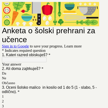
Anketa o šolski prehrani za
učence
Sign in to Google
to save your progress.
Learn more
* Indicates required question
1. Kateri razred obiskuješ?
*
Your answer
2. Ali doma zajtrkuješ?
*
Da
Ne
Občasno
3. Oceni šolsko malico in kosilo od 1 do 5 (1 - slabo, 5 -
odlično).
*
1
2
3