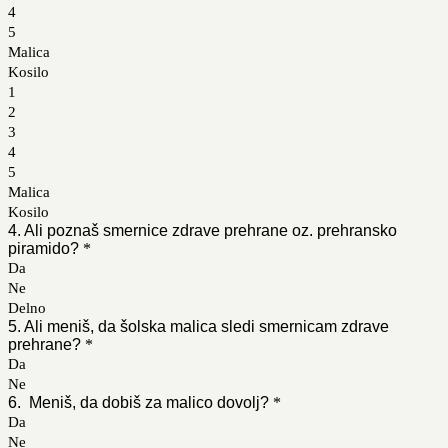
4
5
Malica
Kosilo
1
2
3
4
5
Malica
Kosilo
4. Ali poznaš smernice zdrave prehrane oz. prehransko
piramido?
*
Da
Ne
Delno
5. Ali meniš, da šolska malica sledi smernicam zdrave
prehrane?
*
Da
Ne
6. Meniš, da dobiš za malico dovolj?
*
Da
Ne