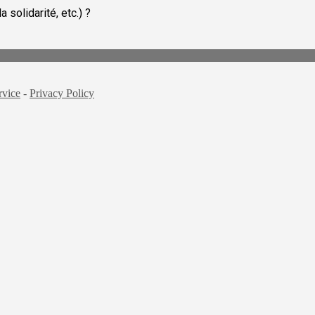
 solidarité, etc.) ?
rvice
-
Privacy Policy