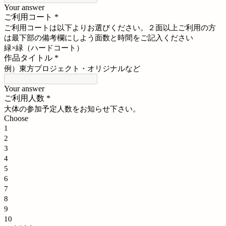
Your answer
ご利用コート
*
ご利用コートは以下よりお選びください。２面以上ご利用の方
は最下部の備考欄にしよう面数と時間をご記入ください
緑×緑（ハードコート）
作品タイトル
*
例）東方プロジェクト・オリジナルなど
Your answer
ご利用人数
*
大体の参加予定人数をお知らせ下さい。
Choose
1
2
3
4
5
6
7
8
9
10