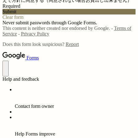
えで方針に同意する（同意されない場合お貸出し出来ません）
Required
Submit
Clear form
Never submit passwords through Google Forms.
This content is neither created nor endorsed by Google. -
Terms of
Service
-
Privacy Policy
Does this form look suspicious?
Report
Forms
Help and feedback
Contact form owner
Help Forms improve