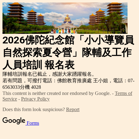
2026佛陀紀念館「小
小導覽員
自然探索夏令營」
隊輔及工作
人員培訓 報名表
隊輔培訓報名已截止，感謝大家踴躍報名。
若有問題，可撥打電話：佛館教育推廣處 王小姐，電話：07-
6563033分機 4028
This content is neither created nor endorsed by Google. -
Terms of
Service
-
Privacy Policy
Does this form look suspicious?
Report
Forms