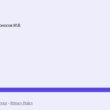
оносов М.В.
rvice
-
Privacy Policy