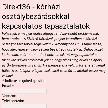
Direkt36 - kórházi
osztálybezárásokkal
kapcsolatos tapasztalatok
Folytatjuk a magyar egészségügy rendszerszintű problémáinak
bemutatását. A Kivérző Kórházak projekt keretében a kórházi
osztálybezárásokkal foglalkozunk. Amennyiben Ön is tapasztalta,
hogy ideiglenesen vagy végleg bezárt egy osztály az Önhöz közeli
kórházban, ezért nem tudták helyben ellátni, vagy tapasztalta,
mennyire súlyos problémát jelent, hogy nincs elég orvos és ápoló,
az Ön történetét is várjuk. Ha megosztaná velünk történetét, kérjük
töltse ki az űrlapot! Kérjük, csak saját személyes adatait ossza meg
velünk!
* Indicates required question
Email
*
Your email
Telefonszám