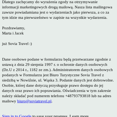
Dlatego zachęcamy do wyrażenia zgody na otrzymywanie
informacji marketingowych drogą mailową. Nasza lista mailingowa
zawsze powiadamiana jest o wydarzeniach jako pierwsza, a co za
tym idzie ma pierwszeństwo w zapisie na wszystkie wydarzenia.
Pozdrawiamy,
Marta i Jacek
już Sovia Travel :)
Dane osobowe podane w formularzu będą przetwarzane zgodnie z
ustawą z dnia 29 sierpnia 1997 r. o ochronie danych osobowych
(Dz.U z 2014 r., 1182 ze zm.). Administratorem danych osobowych
podanych w Formularzu jest Biuro Turystyczne Sovia Travel z
siedzibą w Nowiźnie, ul. Wąska 3. Podanie danych jest dobrowolne.
Osobie, której dane dotyczą przysługuje prawo dostępu do jej
danych oraz prawo ich poprawiania. Oświadczenia w tym zakresie
należy składać pod numerem telefonu +48793793818 lub na adres
mailowy
biuro@soviatravel.pl
.
Sign in to Google
to save your progress.
Learn more