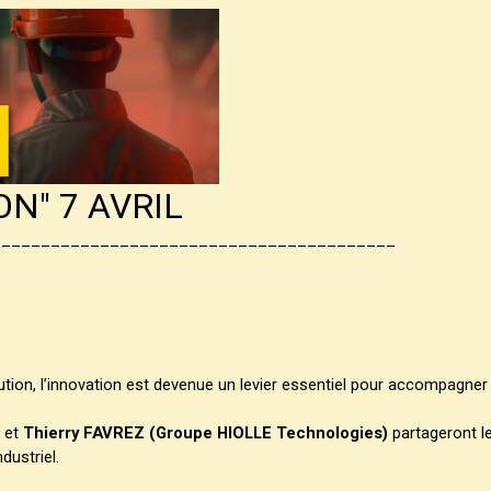
ON" 7 AVRIL
_________________________________________
on, l’innovation est devenue un levier essentiel pour accompagner l
et
Thierry FAVREZ (Groupe HIOLLE Technologies)
partageront l
dustriel.