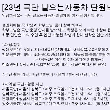
[23년 극단 날으는자동차 단원
안녕하세요~ 극단 날으는자동차 일일체험 참가 신청서입니다.
설명회에는 꼭 학생과 학부모님. 함께 참여 하셔서
학부모님은 극단 운영 안내를 받으시고, 학생은 모의 수업에 참여 
최종 입단은 모의 수업 후 입단 가능한 학생에 한해 선착순 입단 가
1.대상/정원
생애첫무대] A팀 : 초1~초6학년(25명내외_서울성북/송파/ 분당 
전문공연단] B팀 : 초3~중1학년(25명내외
_
서울성북
/송파/ 분당
->
*극단2년 이상 이수자 오디션 기회제공!
청소년팀] C팀 : 중1~고2학년(25명 내외_ 서울성북에서만 운영)
2.극단 활동 기간: 매년 3월부터 다음해 2월까지 (1년 과정)
3.지역별 극단 / 활동 시간
서울극단] 서울시 성북구 / 매주 토요일 / 오전 10시~ 15시 (총 5시간
송파극단]
서울시 송파구 / 
매주 토요일 / 오전 10시~ 15시
(총 5시간
분당극단] 성남
시 분당구 / 매주 토요일 / 오후 1시~ 6시
(총 5시간)
청소년극단]
서울시 성북구 / 매주 일요일 /
오후 1시~ 6시
(총 5시간