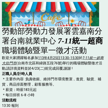
勞動部勞動力發展署雲嘉南分
署台南就業中心
7-11
統一超商
職場體驗暨單一徵才活動
歡迎大家踴躍報名參加
113年4月25日13:30-15:30
於
7-11統一超商
大欣門市
(台南市北區和緯路五段76號)舉行的職場體驗暨徵才活
動,請詳填資料並於4/23(二)前完成回覆,謝謝 !
正職
人員/
計時
人員
＊主要作內容: 負責收銀、維持門市環境整潔，進貨、驗貨、補
貨，商品排面整理，顧客服務等。
＊
薪資：時薪183元起
＊
每日排班 6-8 小時
活動流程
13:30 報到