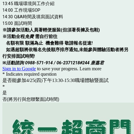
13:45 職場環境與工作介紹
14:00 工作現場SOP
14:30 Q&A時間及
填寫面試資料
15:00 面試時間
※請參加活動人員著輕便服裝(但須著長褲及包鞋)
※活動全程
免費
需自行前往
名額有限 額滿為止 機會難得 敬請報名從速!
如遇超額將依報名先後順序排序通知,未能參與體驗活動者將另
行安排面試時間!
※
活動諮詢 0988-571-914 / 06-2371218#244 唐嘉君
Sign in to Google
to save your progress.
Learn more
* Indicates required question
是否能參加4/25(四)下午13:30-15:30職場體驗暨面試
*
是
否(將另行與您聯繫面試時間)