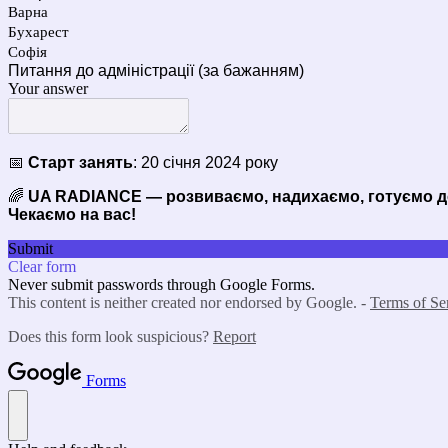
Варна
Бухарест
Софія
Питання до адміністрації (за бажанням)
Your answer
📅
Старт занять
: 20 січня 2024 року
🌈
UA RADIANCE — розвиваємо, надихаємо, готуємо до
Чекаємо на вас!
Submit
Clear form
Never submit passwords through Google Forms.
This content is neither created nor endorsed by Google. -
Terms of Se
Does this form look suspicious?
Report
Forms