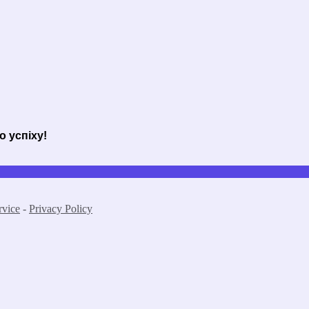
 успіху!
rvice
-
Privacy Policy