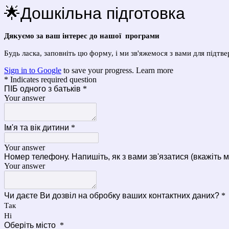
🌟Дошкільна підготовка
Дякуємо за ваш інтерес до нашої програми
Будь ласка, заповніть цю форму, і ми зв'яжемося з вами для підтв
Sign in to Google
to save your progress.
Learn more
* Indicates required question
ПІБ одного з батьків
*
Your answer
Ім'я та вік дитини
*
Your answer
Номер телефону. Напишіть, як з вами зв'язатися (вкажіть 
Your answer
Чи даєте Ви дозвіл на обробку ваших контактних даних?
*
Так
Ні
Оберіть місто
*