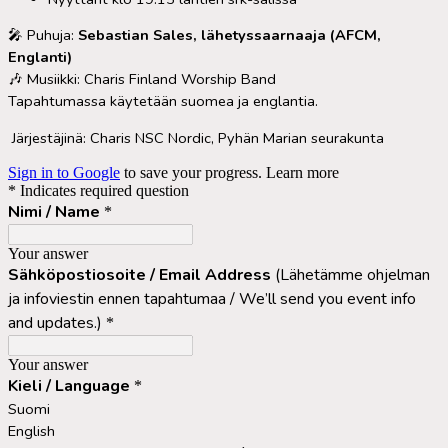
🎤 Puhuja:
Sebastian Sales, lähetyssaarnaaja (AFCM,
Englanti)
🎶 Musiikki: Charis Finland Worship Band
Tapahtumassa käytetään suomea ja englantia.
Järjestäjinä: Charis NSC Nordic, Pyhän Marian seurakunta
Sign in to Google
to save your progress.
Learn more
* Indicates required question
Nimi / Name
*
Your answer
Sähköpostiosoite / Email Address
(Lähetämme ohjelman
ja infoviestin ennen tapahtumaa / We’ll send you event info
and updates.)
*
Your answer
Kieli / Language
*
Suomi
English