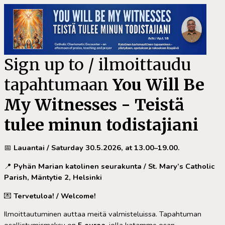
Sign up to / ilmoittaudu
tapahtumaan
You Will Be
My Witnesses - Teistä
tulee minun todistajiani
📅
Lauantai / Saturday 30.5.2026, at 13.00–19.00.
📍
Pyhän Marian katolinen seurakunta / St. Mary’s Catholic
Parish, Mäntytie 2, Helsinki
💌
Tervetuloa! / Welcome!
Ilmoittautuminen auttaa meitä valmisteluissa. Tapahtuman