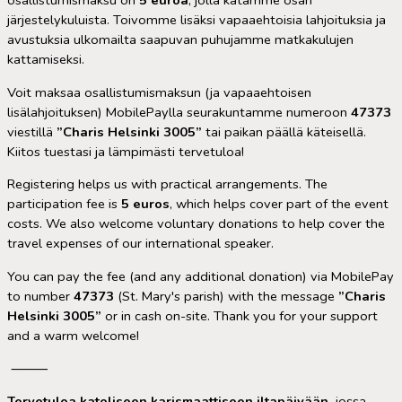
osallistumismaksu on
5 euroa
, jolla katamme osan
järjestelykuluista. Toivomme lisäksi vapaaehtoisia lahjoituksia ja
avustuksia ulkomailta saapuvan puhujamme matkakulujen
kattamiseksi.
Voit maksaa osallistumismaksun (ja vapaaehtoisen
lisälahjoituksen) MobilePaylla seurakuntamme numeroon
47373
viestillä
”Charis Helsinki 3005”
tai paikan päällä käteisellä.
Kiitos tuestasi ja lämpimästi tervetuloa!
Registering helps us with practical arrangements. The
participation fee is
5 euros
, which helps cover part of the event
costs. We also welcome voluntary donations to help cover the
travel expenses of our international speaker.
You can pay the fee (and any additional donation) via MobilePay
to number
47373
(St. Mary's parish) with the message
”Charis
Helsinki 3005”
or in cash on-site. Thank you for your support
and a warm welcome!
⸻
Tervetuloa katoliseen karismaattiseen iltapäivään,
jossa