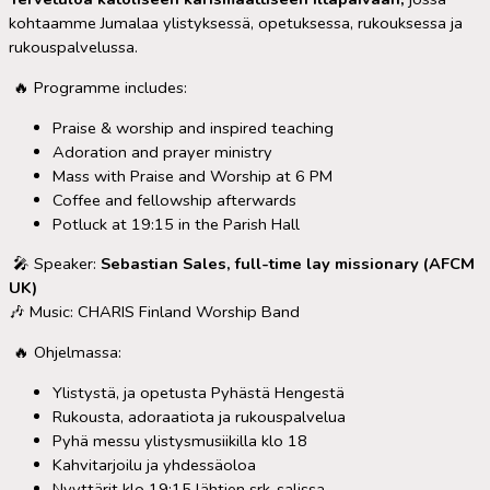
kohtaamme Jumalaa ylistyksessä, opetuksessa, rukouksessa ja
rukouspalvelussa.
🔥 Programme includes:
Praise & worship and inspired teaching
Adoration and prayer ministry
Mass with Praise and Worship at 6 PM
Coffee and fellowship afterwards
Potluck at 19:15 in the Parish Hall
🎤 Speaker:
Sebastian Sales, full-time lay missionary (AFCM
UK)
🎶 Music: CHARIS Finland Worship Band
🔥 Ohjelmassa:
Ylistystä, ja opetusta Pyhästä Hengestä
Rukousta, adoraatiota ja rukouspalvelua
Pyhä messu ylistysmusiikilla klo 18
Kahvitarjoilu ja yhdessäoloa
Nyyttärit klo 19:15 lähtien srk-salissa