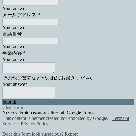
Your answer
メールアドレス
*
Your answer
電話番号
Your answer
事業内容
*
Your answer
その他ご質問などがあればお書きください
Your answer
Submit
Clear form
Never submit passwords through Google Forms.
This content is neither created nor endorsed by Google. -
Terms of
Service
-
Privacy Policy
Does this form look suspicious?
Report